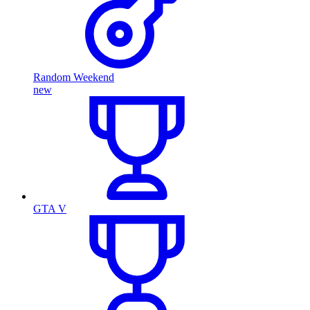
Random Weekend
new
GTA V