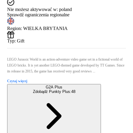
Nie możesz aktywować w:
poland
Sprawdź ograniczenia regionalne
Region
:
WIELKA BRYTANIA
Typ
:
Gift
LEGO Jurassic World is an action-adventure video game set in a fictional world of
LEGO bricks. It is yet another LEGO-themed game developed by TT Games. Since
its release in 2015, the game has received very good reviews ...
Czytaj więcej
G2A Plus
Zdobądź Punkty Plus:
48