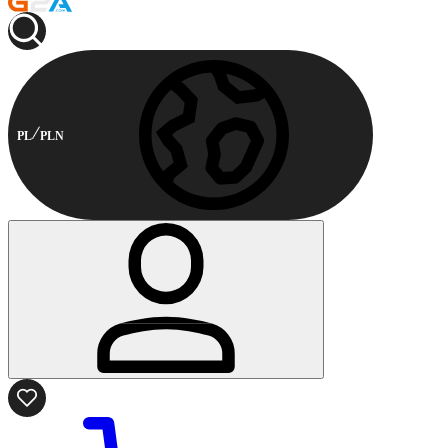
PL
PLN