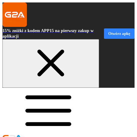
15% zniżki z kodem APP15 na pierwszy zakup w
Otwórz apkę
aplikacji