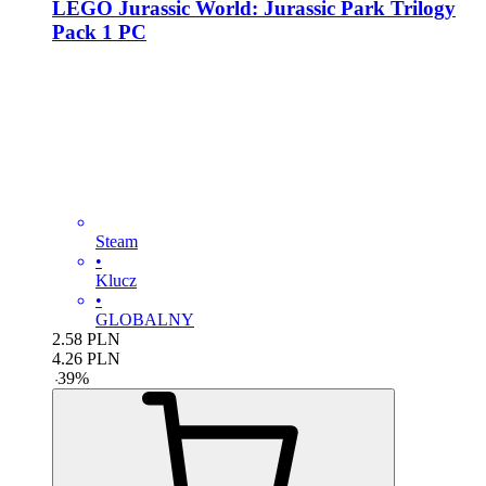
LEGO Jurassic World: Jurassic Park Trilogy
Pack 1 PC
Steam
•
Klucz
•
GLOBALNY
2.58
PLN
4.26
PLN
-
39
%