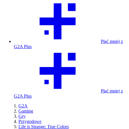
Płać mniej z
G2A Plus
Płać mniej z
G2A Plus
G2A
Gaming
Gry
Przygodowe
Life is Strange: True Colors