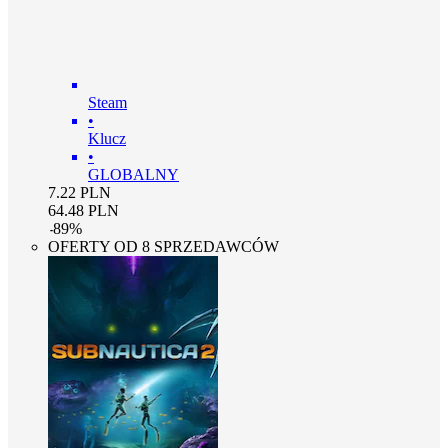
Steam
•
Klucz
•
GLOBALNY
7.22
PLN
64.48
PLN
-
89
%
OFERTY OD 8 SPRZEDAWCÓW