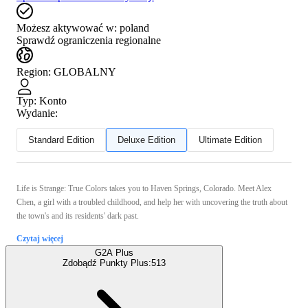
Możesz aktywować w:
poland
Sprawdź ograniczenia regionalne
Region
:
GLOBALNY
Typ
:
Konto
Wydanie:
Standard Edition
Deluxe Edition
Ultimate Edition
Life is Strange: True Colors takes you to Haven Springs, Colorado. Meet Alex
Chen, a girl with a troubled childhood, and help her with uncovering the truth about
the town's and its residents' dark past.
Czytaj więcej
G2A Plus
Zdobądź Punkty Plus:
513