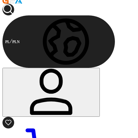
PL
PLN