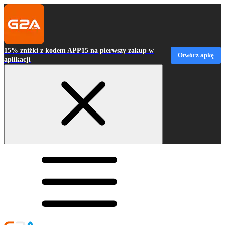
15% zniżki z kodem APP15 na pierwszy zakup w
Otwórz apkę
aplikacji