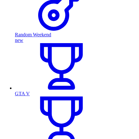
Random Weekend
new
GTA V