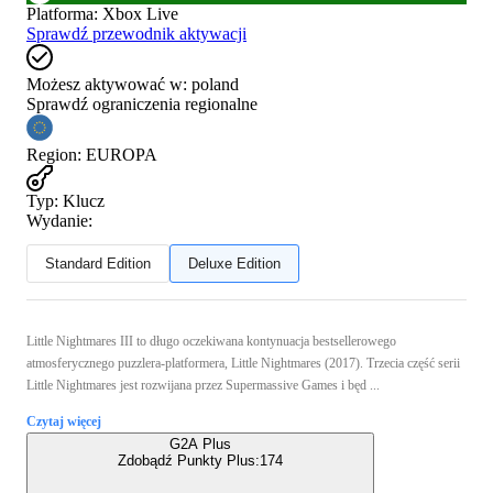
Platforma
:
Xbox Live
Sprawdź przewodnik aktywacji
Możesz aktywować w:
poland
Sprawdź ograniczenia regionalne
Region
:
EUROPA
Typ
:
Klucz
Wydanie:
Standard Edition
Deluxe Edition
Little Nightmares III to długo oczekiwana kontynuacja bestsellerowego
atmosferycznego puzzlera-platformera, Little Nightmares (2017). Trzecia część serii
Little Nightmares jest rozwijana przez Supermassive Games i będ ...
Czytaj więcej
G2A Plus
Zdobądź Punkty Plus:
174