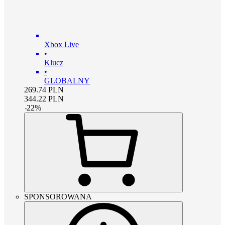
Xbox Live
•
Klucz
•
GLOBALNY
269.74
PLN
344.22
PLN
-
22
%
SPONSOROWANA