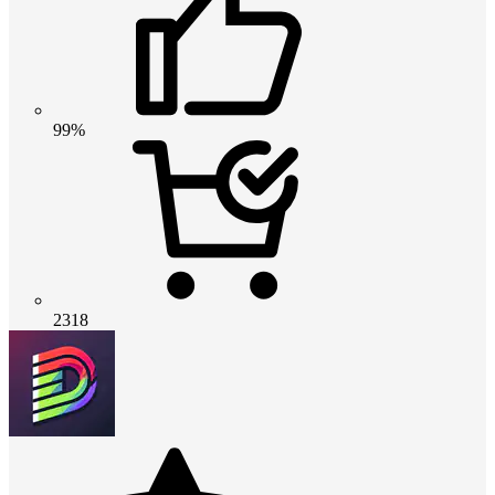
99%
2318