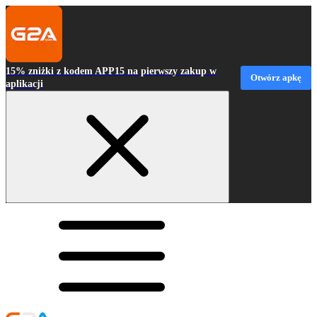
15% zniżki z kodem APP15 na pierwszy zakup w
Otwórz apkę
aplikacji