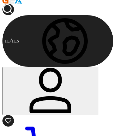
PL
PLN