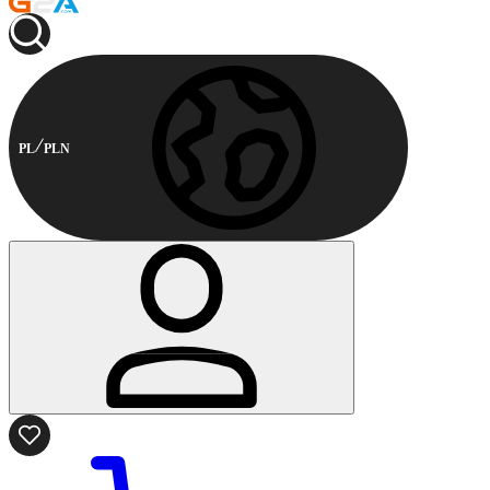
PL
PLN