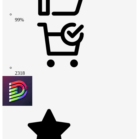
99%
2318