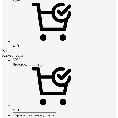
82%
419
K2
K2key_com
82%
Pozytywne oceny
419
Sprawdź szczegóły oferty