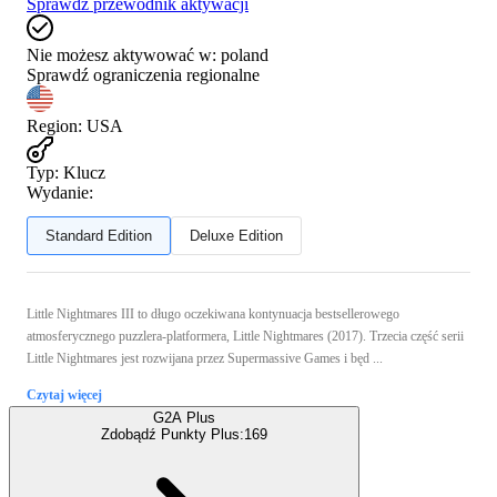
Sprawdź przewodnik aktywacji
Nie możesz aktywować w:
poland
Sprawdź ograniczenia regionalne
Region
:
USA
Typ
:
Klucz
Wydanie:
Standard Edition
Deluxe Edition
Little Nightmares III to długo oczekiwana kontynuacja bestsellerowego
atmosferycznego puzzlera-platformera, Little Nightmares (2017). Trzecia część serii
Little Nightmares jest rozwijana przez Supermassive Games i będ ...
Czytaj więcej
G2A Plus
Zdobądź Punkty Plus:
169