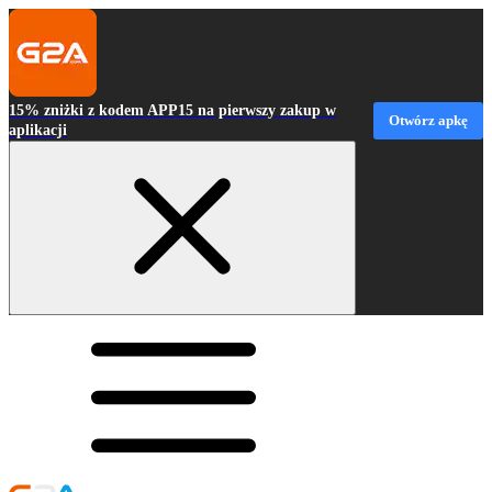
15% zniżki z kodem APP15 na pierwszy zakup w
Otwórz apkę
aplikacji