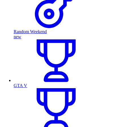
Random Weekend
new
GTA V