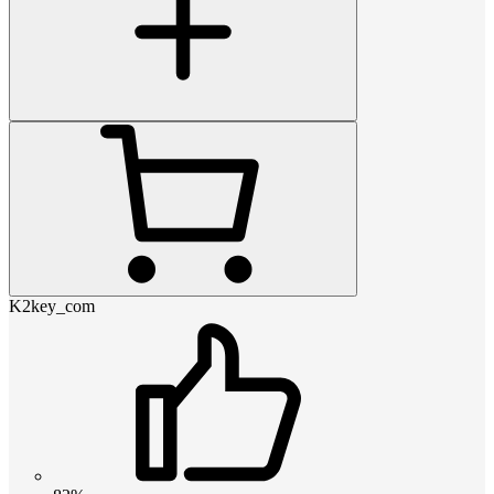
K2key_com