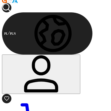
PL
PLN