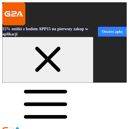
15% zniżki z kodem APP15 na pierwszy zakup w
Otwórz apkę
aplikacji