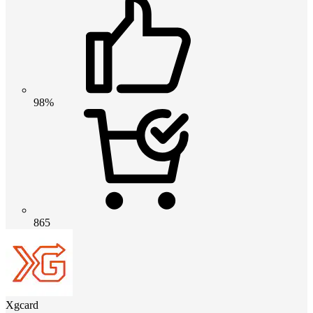
98%
865
Xgcard