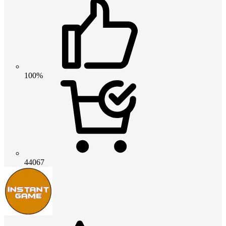
100%
44067