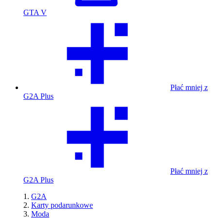
GTA V
Płać mniej z
G2A Plus
Płać mniej z
G2A Plus
G2A
Karty podarunkowe
Moda