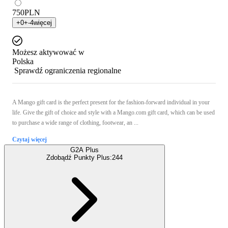
750
PLN
+
0
+
-4
więcej
Możesz aktywować w
Polska
Sprawdź ograniczenia regionalne
A Mango gift card is the perfect present for the fashion-forward individual in your
life. Give the gift of choice and style with a Mango.com gift card, which can be used
to purchase a wide range of clothing, footwear, an ...
Czytaj więcej
G2A Plus
Zdobądź Punkty Plus:
244