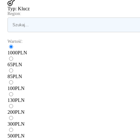
Typ
:
Klucz
Region:
Wartość:
1000
PLN
65
PLN
85
PLN
100
PLN
130
PLN
200
PLN
300
PLN
500
PLN