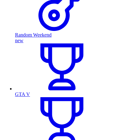
Random Weekend
new
GTA V