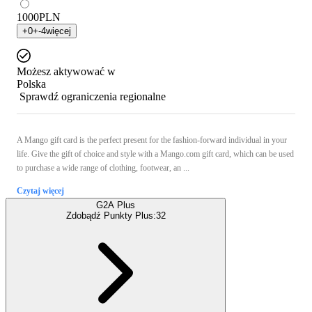
1000
PLN
+
0
+
-4
więcej
Możesz aktywować w
Polska
Sprawdź ograniczenia regionalne
A Mango gift card is the perfect present for the fashion-forward individual in your
life. Give the gift of choice and style with a Mango.com gift card, which can be used
to purchase a wide range of clothing, footwear, an ...
Czytaj więcej
G2A Plus
Zdobądź Punkty Plus:
32