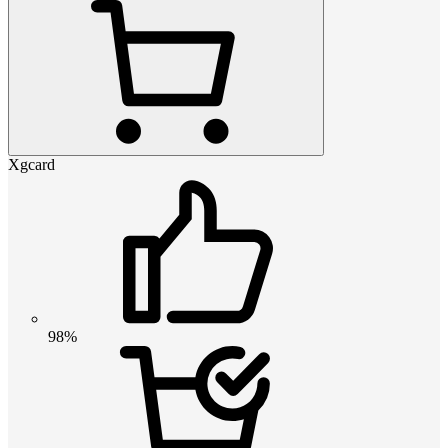
Xgcard
98%