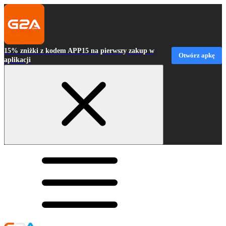
15% zniżki z kodem APP15 na pierwszy zakup w
Otwórz apkę
aplikacji