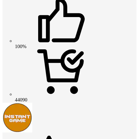
100%
44090