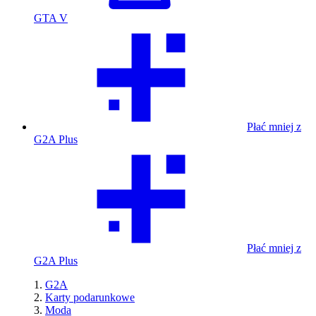
GTA V
Płać mniej z
G2A Plus
Płać mniej z
G2A Plus
G2A
Karty podarunkowe
Moda