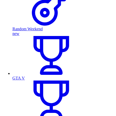
Random Weekend
new
GTA V