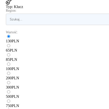
Typ
:
Klucz
Region:
Wartość:
130
PLN
65
PLN
85
PLN
100
PLN
200
PLN
300
PLN
500
PLN
750
PLN