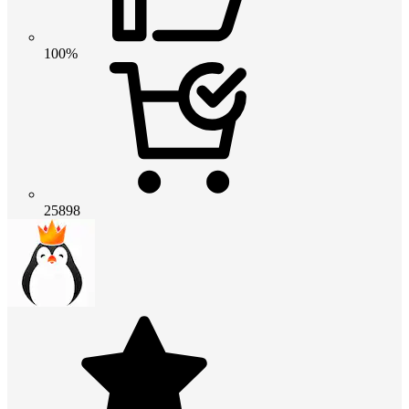
100%
25898