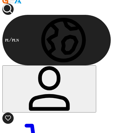
PL
PLN