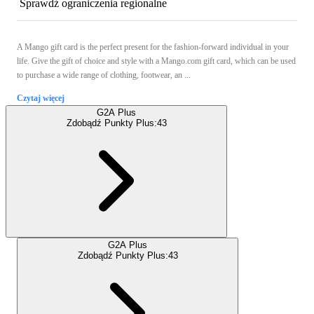
Sprawdź ograniczenia regionalne
A Mango gift card is the perfect present for the fashion-forward individual in your
life. Give the gift of choice and style with a Mango.com gift card, which can be used
to purchase a wide range of clothing, footwear, an ...
Czytaj więcej
G2A Plus
Zdobądź Punkty Plus:
43
G2A Plus
Zdobądź Punkty Plus:
43