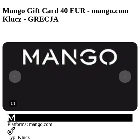
Mango Gift Card 40 EUR - mango.com
Klucz - GRECJA
1
/
1
Platforma
:
mango.com
Typ
:
Klucz