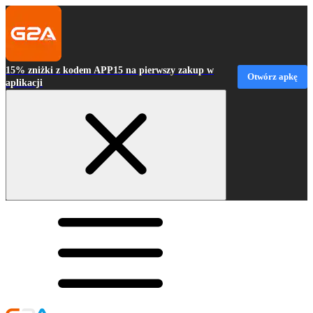
15% zniżki z kodem APP15 na pierwszy zakup w
Otwórz apkę
aplikacji