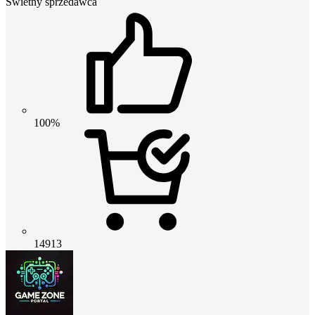
Świetny sprzedawca
100%
14913