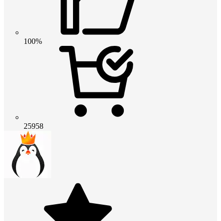
100%
25958