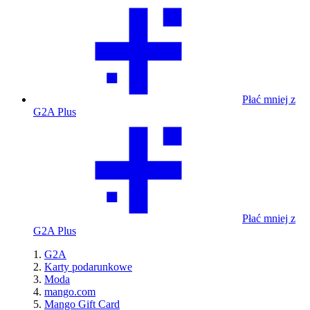
Płać mniej z
G2A Plus
Płać mniej z
G2A Plus
G2A
Karty podarunkowe
Moda
mango.com
Mango Gift Card