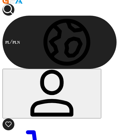
PL
PLN