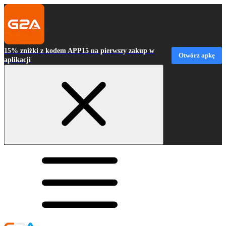
15% zniżki z kodem APP15 na pierwszy zakup w
Otwórz apkę
aplikacji