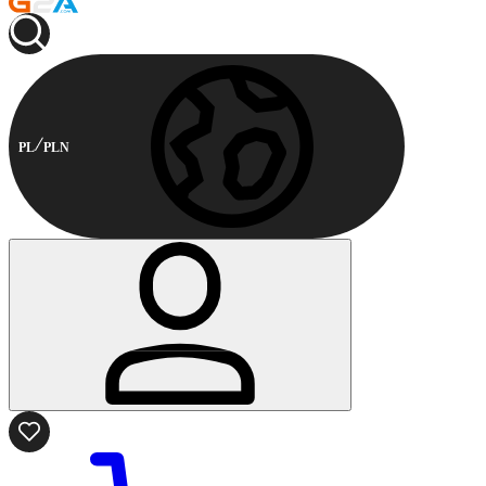
PL
PLN