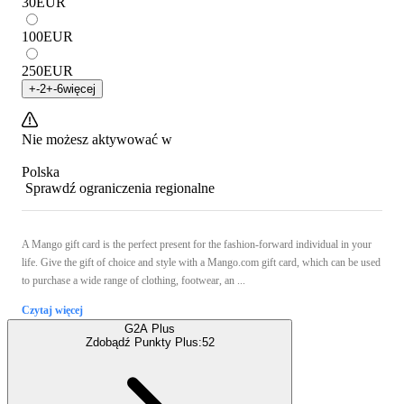
30
EUR
100
EUR
250
EUR
+
-2
+
-6
więcej
Nie możesz aktywować w
Polska
Sprawdź ograniczenia regionalne
A Mango gift card is the perfect present for the fashion-forward individual in your
life. Give the gift of choice and style with a Mango.com gift card, which can be used
to purchase a wide range of clothing, footwear, an ...
Czytaj więcej
G2A Plus
Zdobądź Punkty Plus:
52