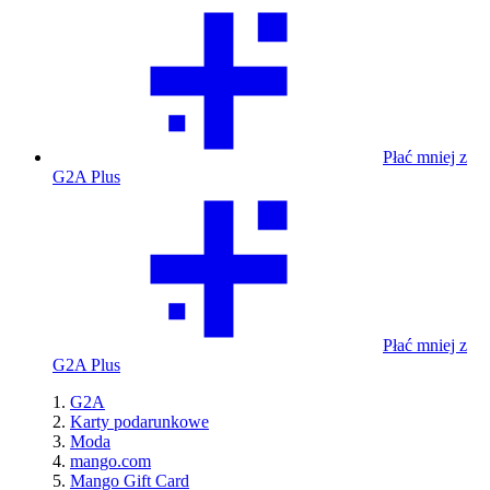
Płać mniej z
G2A Plus
Płać mniej z
G2A Plus
G2A
Karty podarunkowe
Moda
mango.com
Mango Gift Card