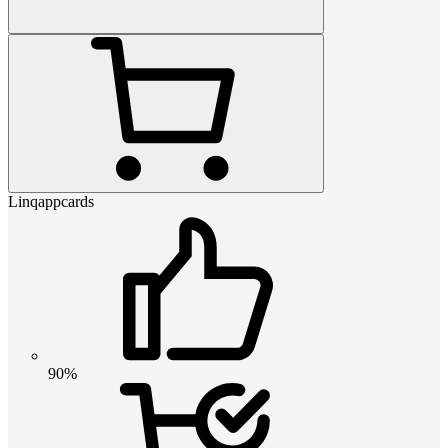
Linqappcards
90%