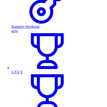
Random Weekend
new
GTA V