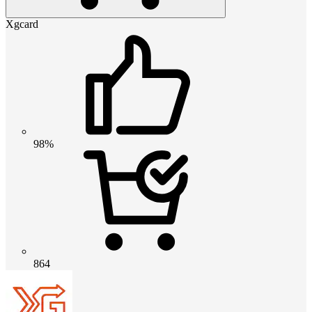
Xgcard
98%
864