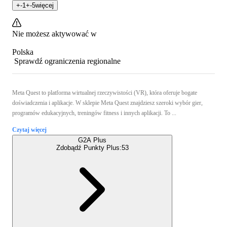
+
-1
+
-5
więcej
Nie możesz aktywować w
Polska
Sprawdź ograniczenia regionalne
Meta Quest to platforma wirtualnej rzeczywistości (VR), która oferuje bogate
doświadczenia i aplikacje. W sklepie Meta Quest znajdziesz szeroki wybór gier,
programów edukacyjnych, treningów fitness i innych aplikacji. To ...
Czytaj więcej
G2A Plus
Zdobądź Punkty Plus:
53