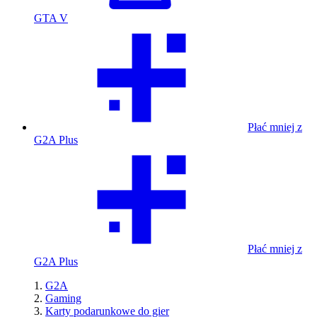
GTA V
Płać mniej z
G2A Plus
Płać mniej z
G2A Plus
G2A
Gaming
Karty podarunkowe do gier