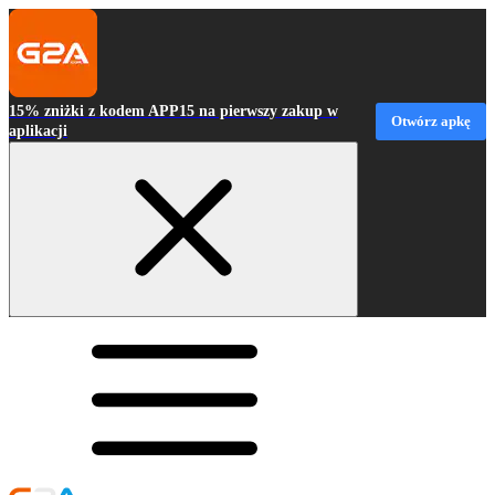
15% zniżki z kodem APP15 na pierwszy zakup w
Otwórz apkę
aplikacji