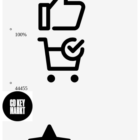
100%
44455