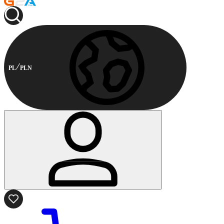
PL
PLN