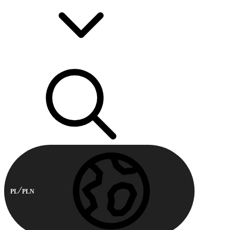
PL
PLN