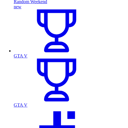
Random Weekend
new
GTA V
GTA V