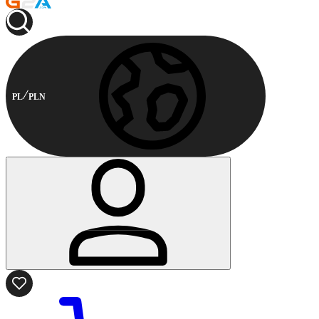
PL
PLN