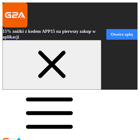
15% zniżki z kodem APP15 na pierwszy zakup w
Otwórz apkę
aplikacji