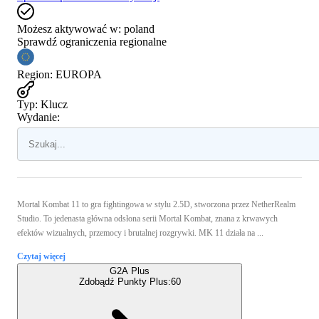
Możesz aktywować w:
poland
Sprawdź ograniczenia regionalne
Region
:
EUROPA
Typ
:
Klucz
Wydanie:
Mortal Kombat 11 to gra fightingowa w stylu 2.5D, stworzona przez NetherRealm
Studio. To jedenasta główna odsłona serii Mortal Kombat, znana z krwawych
efektów wizualnych, przemocy i brutalnej rozgrywki. MK 11 działa na ...
Czytaj więcej
G2A Plus
Zdobądź Punkty Plus:
60