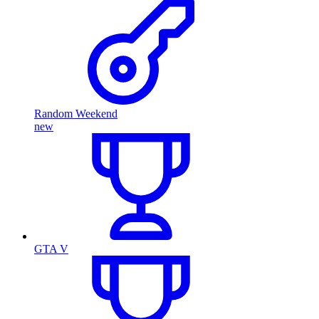
Random Weekend
new
GTA V