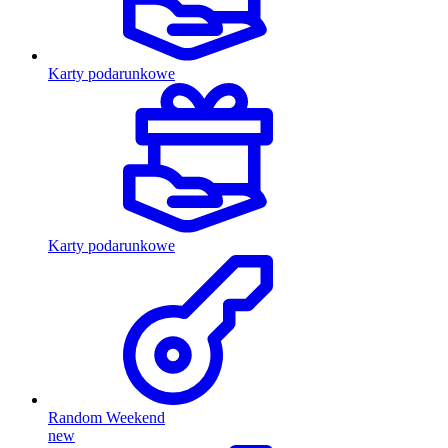
Karty podarunkowe
Karty podarunkowe
Random Weekend
new