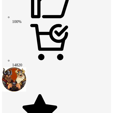
100%
14820