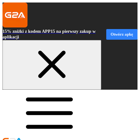
15% zniżki z kodem APP15 na pierwszy zakup w
Otwórz apkę
aplikacji