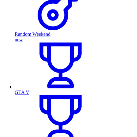
Random Weekend
new
GTA V