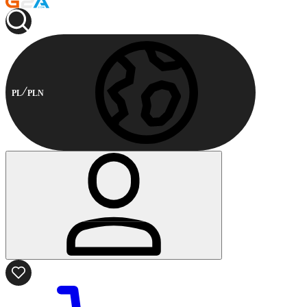
PL
PLN