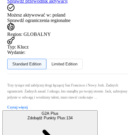
Sprawdź przewodnik aktywacji
Możesz aktywować w:
poland
Sprawdź ograniczenia regionalne
Region
:
GLOBALNY
Typ
:
Klucz
Wydanie:
Standard Edition
Limited Edition
Trzy tysiące mil zabójczej drogi łączącej San Francisco i Nowy Jork. Żadnych
ograniczeń. Żadnych zasad. I nikogo, kto stanąłby po twojej stronie. Jack, uzbrojony
jedynie w odwagę i wrodzony talent, musi stawić czoła najw ...
Czytaj więcej
G2A Plus
Zdobądź Punkty Plus:
134