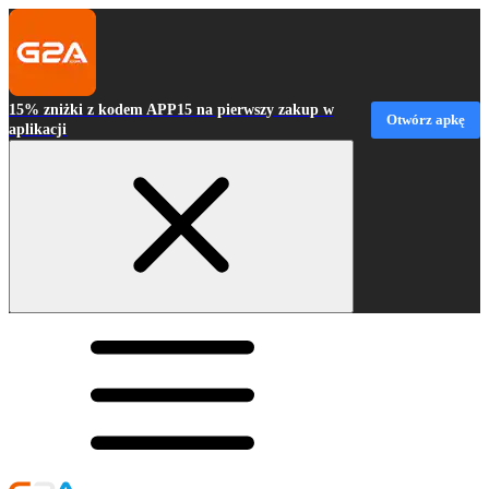
15% zniżki z kodem APP15 na pierwszy zakup w
Otwórz apkę
aplikacji