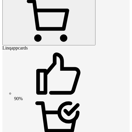
Linqappcards
90%