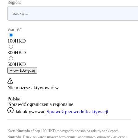
Region:
Wartość:
100
HKD
300
HKD
500
HKD
+
-6
+
-10
więcej
Nie możesz aktywować w
Polska
Sprawdź ograniczenia regionalne
Jak aktywować
Sprawdź przewodnik aktywacji
Karta Nintendo eShop 100 HKD to wygodny sposób na zakupy w sklepach
Nintendo. Dzięki tej karcie możesz bezpiecznie i anonimowo kupować klasyczne i