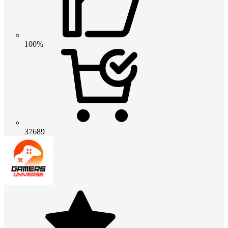
100%
37689