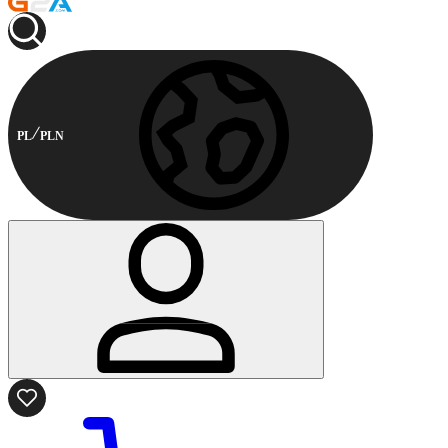
PL
PLN