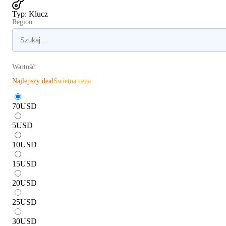
Typ
:
Klucz
Region:
Wartość:
Najlepszy deal
Świetna cena
70
USD
5
USD
10
USD
15
USD
20
USD
25
USD
30
USD