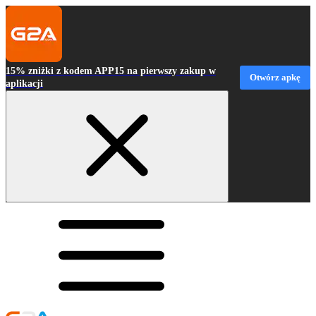
15% zniżki z kodem APP15 na pierwszy zakup w
Otwórz apkę
aplikacji