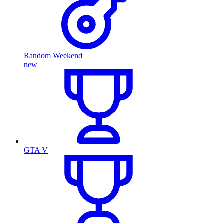
Random Weekend
new
GTA V