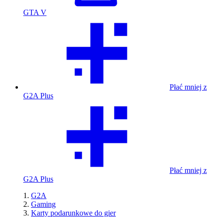
GTA V
Płać mniej z
G2A Plus
Płać mniej z
G2A Plus
G2A
Gaming
Karty podarunkowe do gier