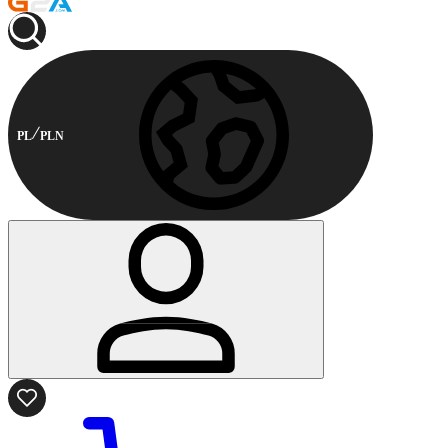
PL
PLN