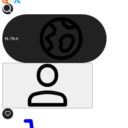
PL
PLN