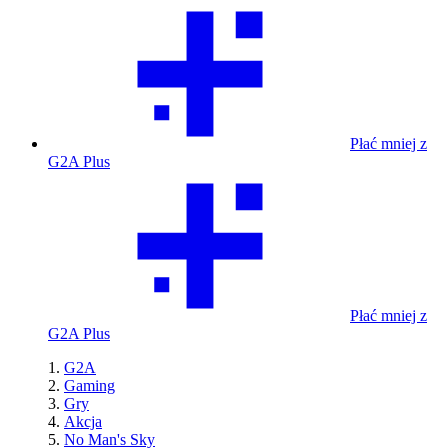
Płać mniej z
G2A Plus
Płać mniej z
G2A Plus
G2A
Gaming
Gry
Akcja
No Man's Sky