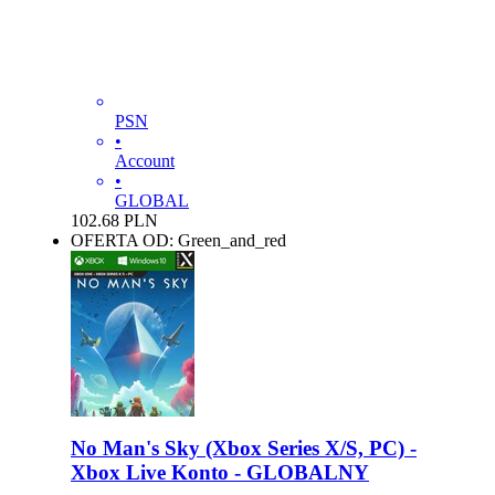
PSN
•
Account
•
GLOBAL
102.68
PLN
OFERTA OD: Green_and_red
No Man's Sky (Xbox Series X/S, PC) -
Xbox Live Konto - GLOBALNY