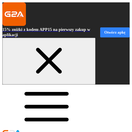
15% zniżki z kodem APP15 na pierwszy zakup w
Otwórz apkę
aplikacji