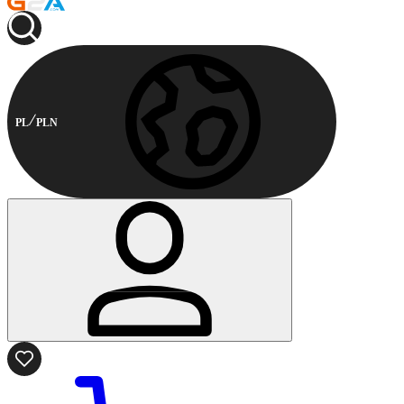
PL
PLN