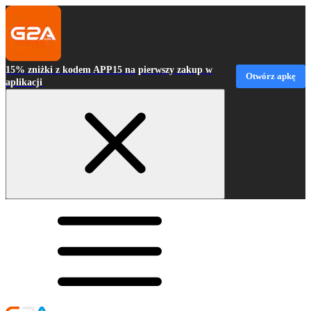
15% zniżki z kodem APP15 na pierwszy zakup w
Otwórz apkę
aplikacji