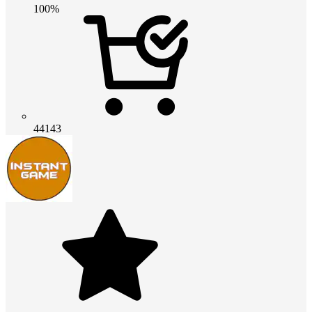
100%
44143