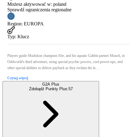
Możesz aktywować w:
poland
Sprawdź ograniczenia regionalne
Region
:
EUROPA
Typ
:
Klucz
Players guide Mudokon champion Abe, and his aquatic Gabbit partner Munch, in
Oddworld's third adventure, using special psychic powers, cool power-ups, and
other special abilities to deliver payback as they reclaim the la ...
Czytaj więcej
G2A Plus
Zdobądź Punkty Plus:
57