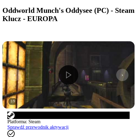
Oddworld Munch's Oddysee (PC) - Steam
Klucz - EUROPA
1
/
9
Platforma
:
Steam
Sprawdź przewodnik aktywacji