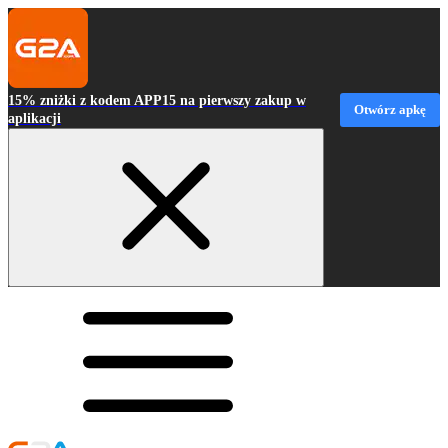
15% zniżki z kodem APP15 na pierwszy zakup w
Otwórz apkę
aplikacji