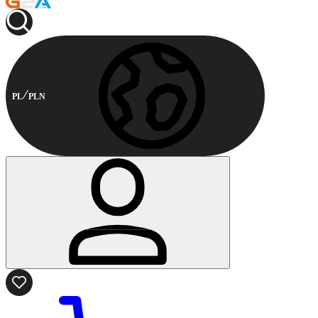
PL
PLN