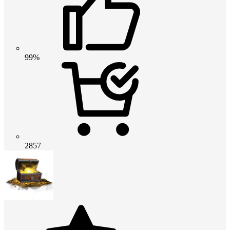
99%
2857