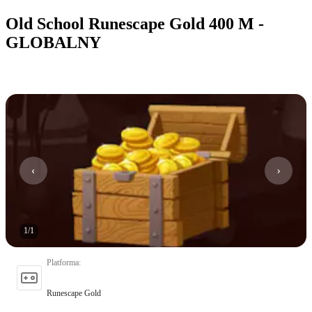
Old School Runescape Gold 400 M -
GLOBALNY
1
/
1
Platforma
:
Runescape Gold