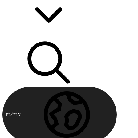
PL
PLN