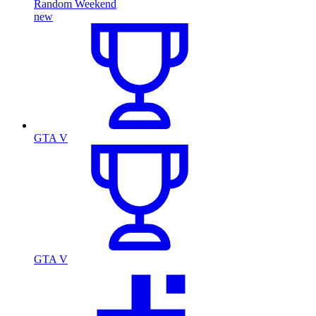
Random Weekend
new
GTA V
GTA V