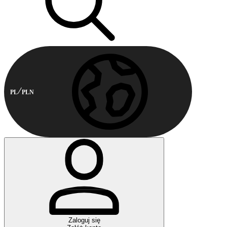
PL
PLN
Zaloguj się