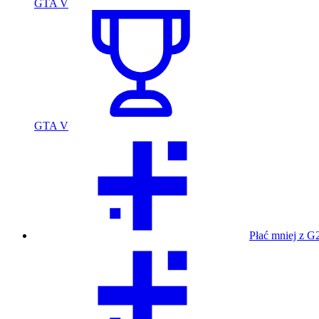
GTA V
GTA V
Płać mniej z G