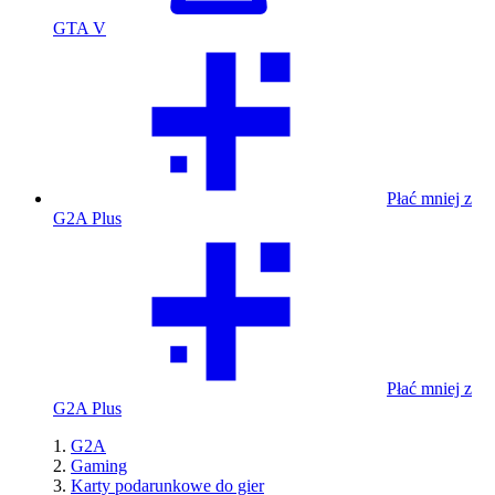
GTA V
Płać mniej z
G2A Plus
Płać mniej z
G2A Plus
G2A
Gaming
Karty podarunkowe do gier