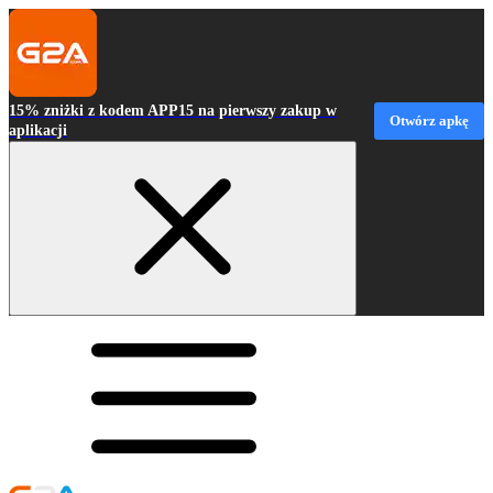
15% zniżki z kodem APP15 na pierwszy zakup w
Otwórz apkę
aplikacji