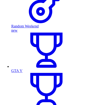
Random Weekend
new
GTA V