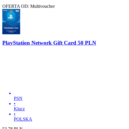
OFERTA OD: Multivoucher
PlayStation Network Gift Card 50 PLN
PSN
•
Klucz
•
POLSKA
53.78
PLN