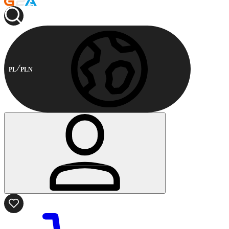
PL
PLN