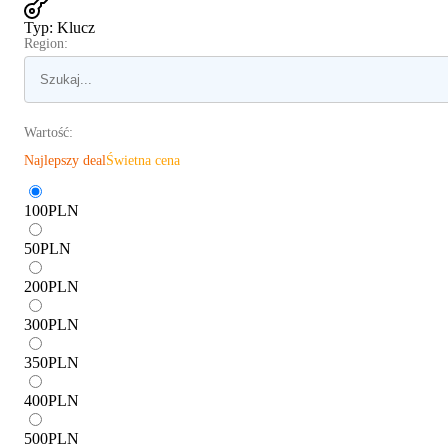
Typ
:
Klucz
Region:
Wartość:
Najlepszy deal
Świetna cena
100
PLN
50
PLN
200
PLN
300
PLN
350
PLN
400
PLN
500
PLN