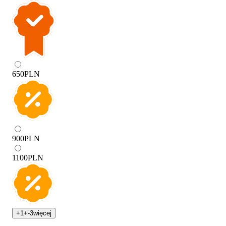
650
PLN
900
PLN
1100
PLN
+
1
+
-3
więcej