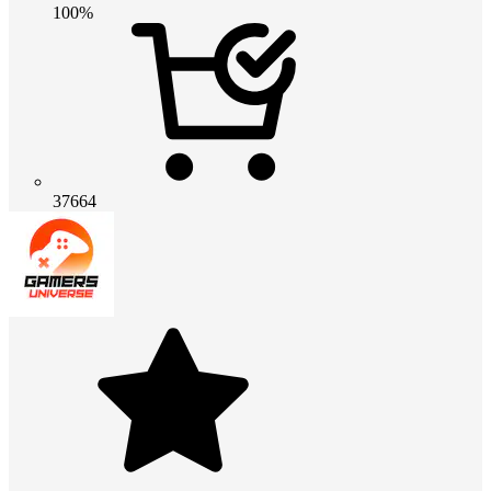
100%
37664