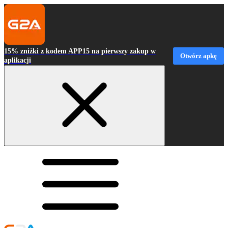
15% zniżki z kodem APP15 na pierwszy zakup w
Otwórz apkę
aplikacji