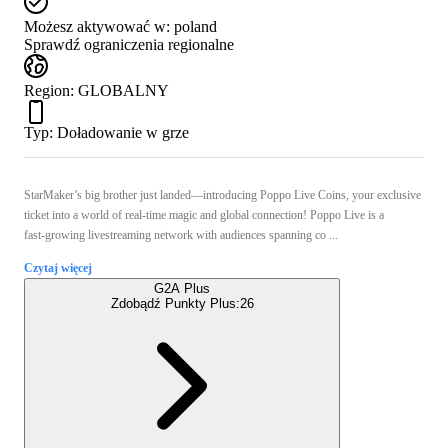
Możesz aktywować w:
poland
Sprawdź ograniczenia regionalne
Region
:
GLOBALNY
Typ
:
Doładowanie w grze
StarMaker’s big brother just landed—introducing Poppo Live Coins, your exclusive
ticket into a world of real-time magic and global connection! Poppo Live is a
fast‑growing livestreaming network with audiences spanning co ...
Czytaj więcej
G2A Plus
Zdobądź Punkty Plus:
26