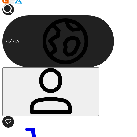
PL
PLN