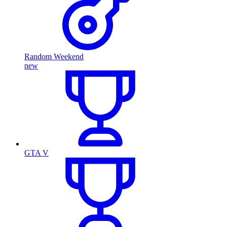
Random Weekend
new
GTA V