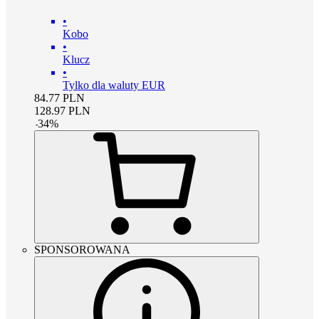
•
Kobo
•
Klucz
•
Tylko dla waluty EUR
84.77
PLN
128.97
PLN
-
34
%
SPONSOROWANA