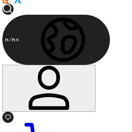
PL
PLN