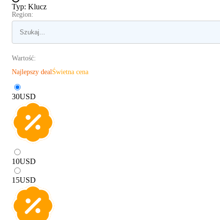
Typ
:
Klucz
Region:
Wartość:
Najlepszy deal
Świetna cena
30
USD
10
USD
15
USD