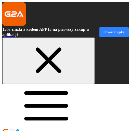
15% zniżki z kodem APP15 na pierwszy zakup w
Otwórz apkę
aplikacji