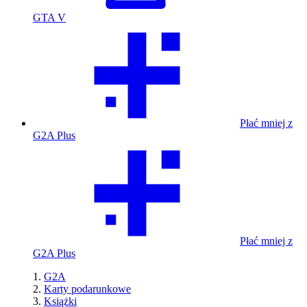
GTA V
Płać mniej z
G2A Plus
Płać mniej z
G2A Plus
G2A
Karty podarunkowe
Książki