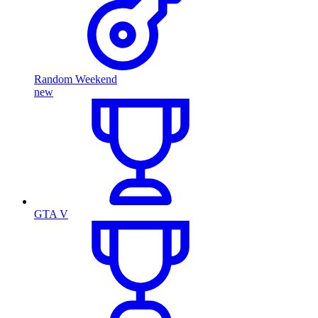
Random Weekend
new
GTA V