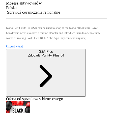
Możesz aktywować w
Polska
Sprawdź ograniczenia regionalne
Kobo Gift Cards 30 USD can be used to shop at the Kobo eBookstore. Give
booklovers access to over 5 million eBooks and introduce them to a whole new
world of reading. With the FREE Kobo App they can read anytime, ...
Czytaj więcej
G2A Plus
Zdobądź Punkty Plus:
84
Oferta od sprzedawcy biznesowego