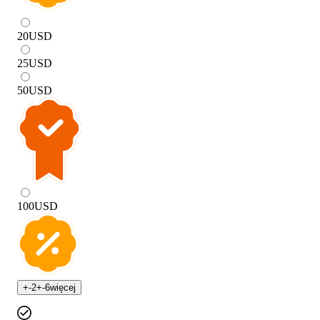
20
USD
25
USD
50
USD
100
USD
+
-2
+
-6
więcej