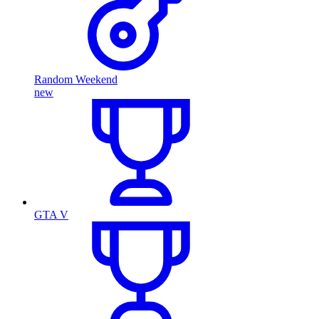
Random Weekend
new
GTA V