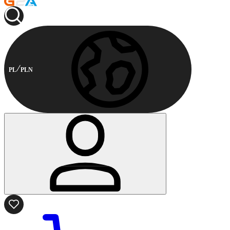
PL
PLN