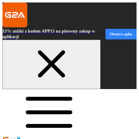
15% zniżki z kodem APP15 na pierwszy zakup w
Otwórz apkę
aplikacji