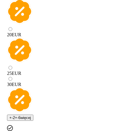
20
EUR
25
EUR
30
EUR
+
-2
+
-6
więcej