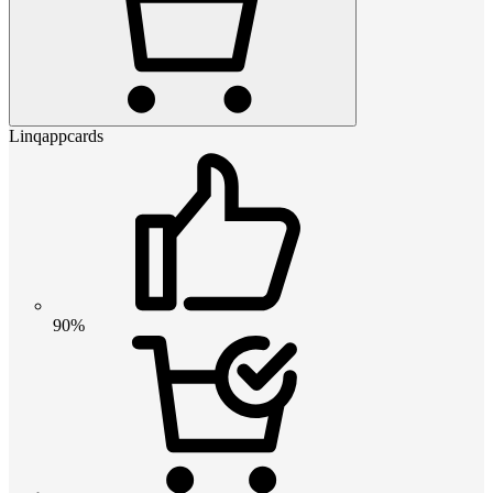
Linqappcards
90%