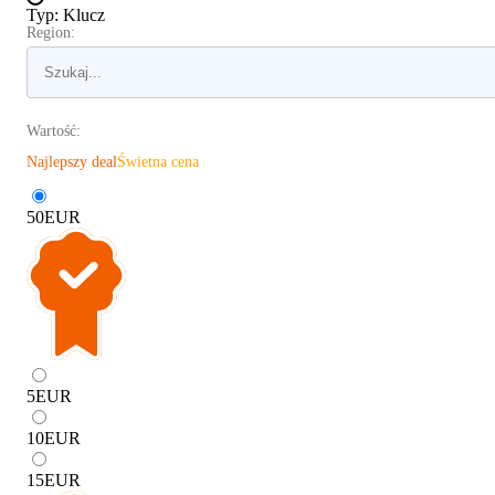
Typ
:
Klucz
Region:
Wartość:
Najlepszy deal
Świetna cena
50
EUR
5
EUR
10
EUR
15
EUR