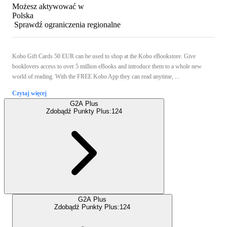
Możesz aktywować w
Polska
Sprawdź ograniczenia regionalne
Kobo Gift Cards 50 EUR can be used to shop at the Kobo eBookstore. Give
booklovers access to over 5 million eBooks and introduce them to a whole new
world of reading. With the FREE Kobo App they can read anytime, ...
Czytaj więcej
G2A Plus
Zdobądź Punkty Plus:
124
G2A Plus
Zdobądź Punkty Plus:
124