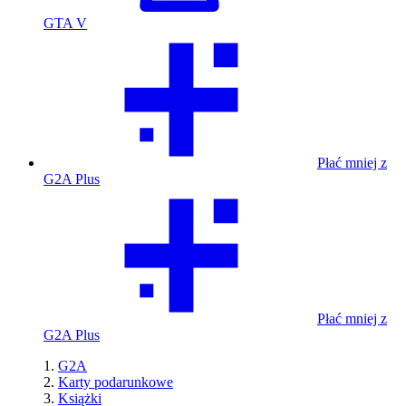
GTA V
Płać mniej z
G2A Plus
Płać mniej z
G2A Plus
G2A
Karty podarunkowe
Książki