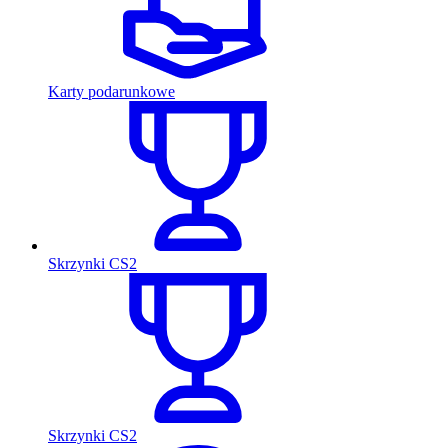
Karty podarunkowe
Skrzynki CS2
Skrzynki CS2