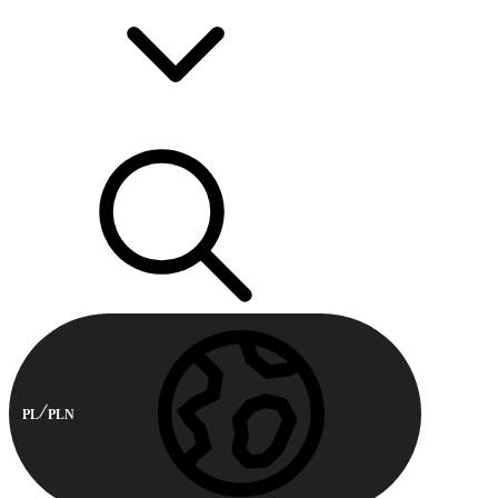
PL
PLN