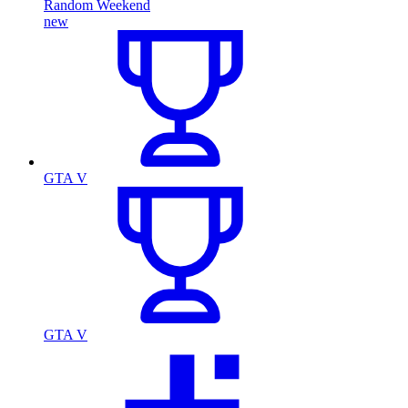
Random Weekend
new
GTA V
GTA V