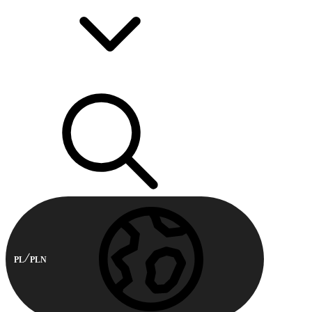
PL
PLN