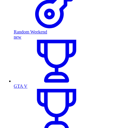
Random Weekend
new
GTA V