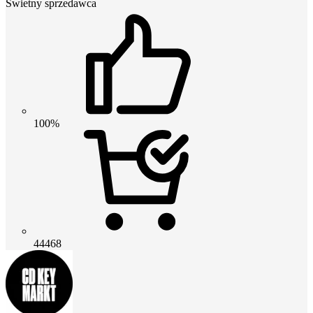
Świetny sprzedawca
100%
44468