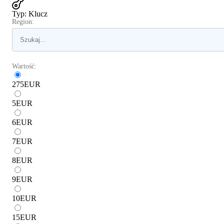
Typ
:
Klucz
Region:
Wartość:
275
EUR
5
EUR
6
EUR
7
EUR
8
EUR
9
EUR
10
EUR
15
EUR