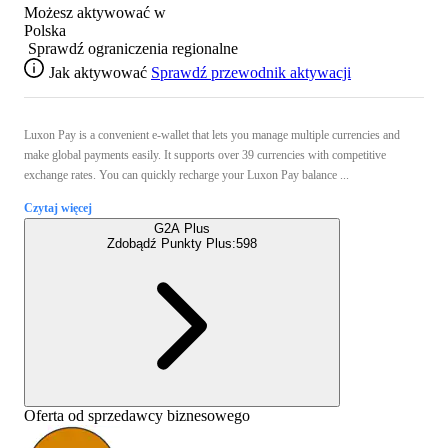
Możesz aktywować w
Polska
Sprawdź ograniczenia regionalne
Jak aktywować
Sprawdź przewodnik aktywacji
Luxon Pay is a convenient e-wallet that lets you manage multiple currencies and
make global payments easily. It supports over 39 currencies with competitive
exchange rates. You can quickly recharge your Luxon Pay balance ...
Czytaj więcej
G2A Plus
Zdobądź Punkty Plus:
598
Oferta od sprzedawcy biznesowego