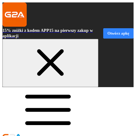
15% zniżki z kodem APP15 na pierwszy zakup w
Otwórz apkę
aplikacji