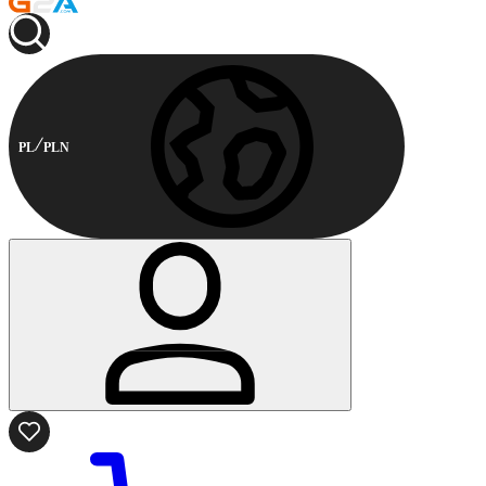
PL
PLN