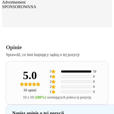
Advertisement
SPONSOROWANA
Opinie
Sprawdź, co inni kupujący sądzą o tej pozycji
5.0
5
10
4
0
3
0
2
0
10 opinii
1
0
10 z 10
(100%)
oceniających poleca tę pozycję
Napisz opinię o tej pozycji