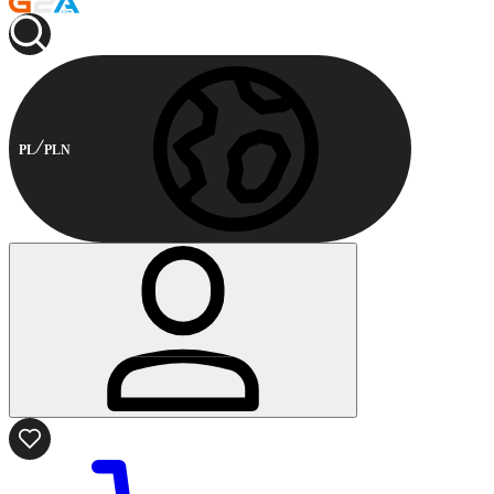
PL
PLN