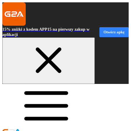
15% zniżki z kodem APP15 na pierwszy zakup w
Otwórz apkę
aplikacji