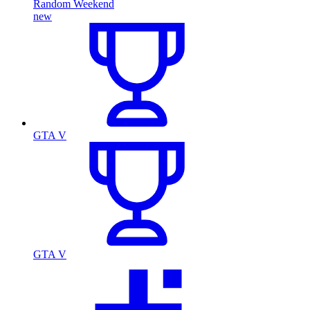
Random Weekend
new
GTA V
GTA V