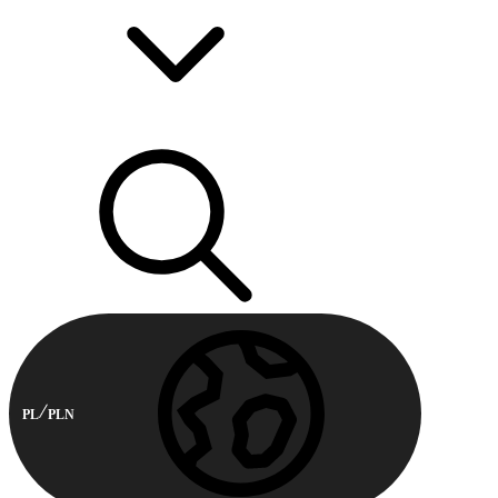
PL
PLN