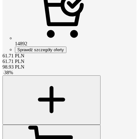
14892
Sprawdź szczegóły oferty
61.71
PLN
61.71
PLN
98.93
PLN
-
38
%