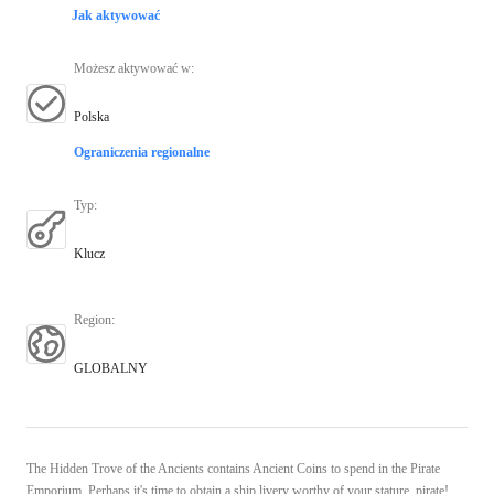
Jak aktywować
Możesz aktywować w
:
Polska
Ograniczenia regionalne
Typ
:
Klucz
Region
:
GLOBALNY
The Hidden Trove of the Ancients contains Ancient Coins to spend in the Pirate
Emporium. Perhaps it's time to obtain a ship livery worthy of your stature, pirate!