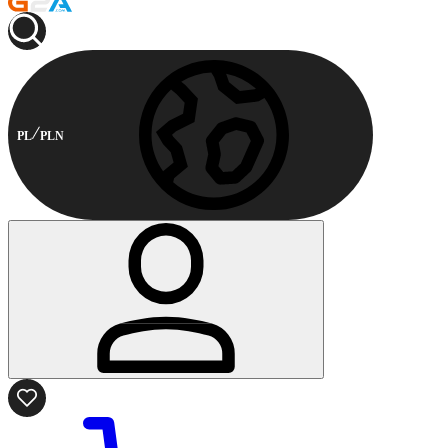
PL
PLN