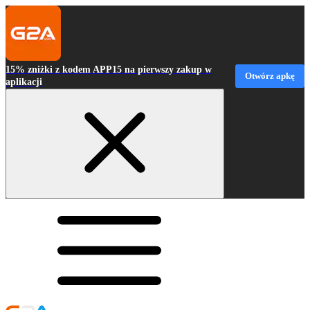
15% zniżki z kodem APP15 na pierwszy zakup w
Otwórz apkę
aplikacji