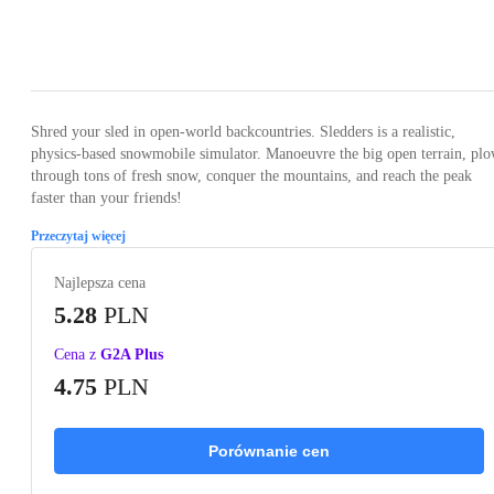
Loading...
Loading...
Loading...
Loading...
Loading
Shred your sled in open-world backcountries. Sledders is a realistic,
physics-based snowmobile simulator. Manoeuvre the big open terrain, pl
through tons of fresh snow, conquer the mountains, and reach the peak
faster than your friends!
Przeczytaj więcej
Najlepsza cena
5.28
PLN
Cena z
G2A Plus
4.75
PLN
Porównanie cen