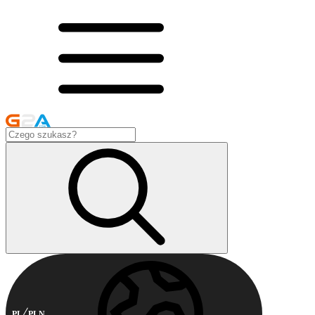
PL
PLN