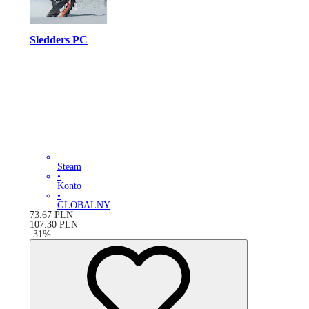
Sledders PC
Steam
•
Konto
•
GLOBALNY
73.67
PLN
107.30
PLN
-
31
%