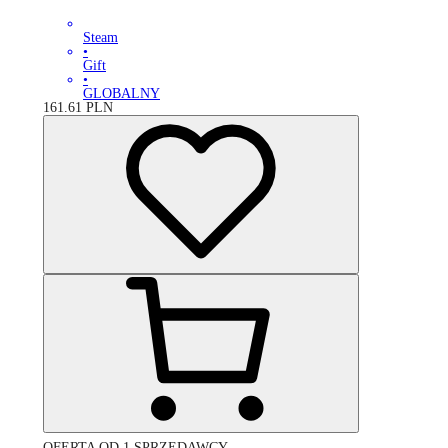
Steam
•
Gift
•
GLOBALNY
161.61
PLN
OFERTA OD 1 SPRZEDAWCY