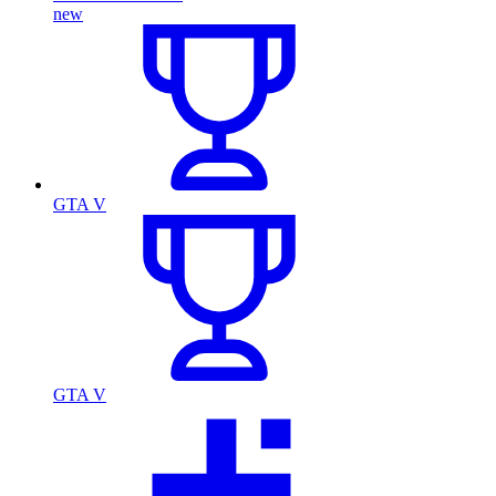
new
GTA V
GTA V