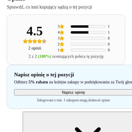
Sprawdź, co inni kupujący sądzą o tej pozycji
4.5
5
1
4
1
3
0
2
0
2 opinii
1
0
2 z 2
(100%)
oceniających poleca tę pozycję
Napisz opinię o tej pozycji
Odbierz
5% rabatu
na kolejne zakupy w podziękowaniu za Twój głos
Napisz opinię
Zalogowani z min. 1 zakupem mogą dodawać opinie