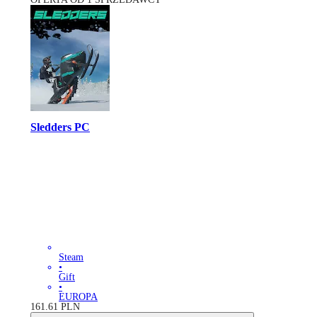
Sledders PC
Steam
•
Gift
•
EUROPA
161.61
PLN