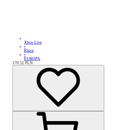
Xbox Live
•
Klucz
•
EUROPA
170.52
PLN