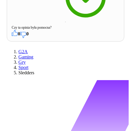
Czy ta opinia była pomocna?
0
0
G2A
Gaming
Gry
Sport
Sledders