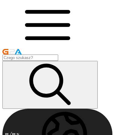
PL
PLN