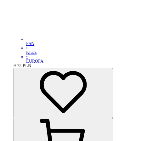
PSN
•
Klucz
•
EUROPA
9.73
PLN