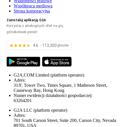
Wiadomości prasowe
Współpraca mediowa
Strona korporacyjna
Zainstaluj aplikację G2A
Korzystaj z atrakcyjnych ofert na gry,
gdziekolwiek jesteś!
4.6 - 113,300
głosów
G2A.COM Limited
(platform operator)
Adres:
31/F, Tower Two, Times Square, 1 Matheson Street,
Causeway Bay, Hong Kong
Numer ewidencji działalności gospodarczej:
63264201
G2A LLC
(platform operator)
Adres:
701 South Carson Street, Suite 200, Carson City, Nevada
89701, USA