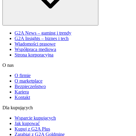
G2A News – gaming i trendy
G2A Insights – biznes i tech
Wiadomości prasowe
Współpraca mediowa
Strona korporacyjna
O nas
O firmie
O marketplace
Bezpieczeństwo
Kariera
Kontakt
Dla kupujących
Wsparcie kupujących
Jak kupować
Kupuj z G2A Plus
Zarabiaj z G2A Goldmine