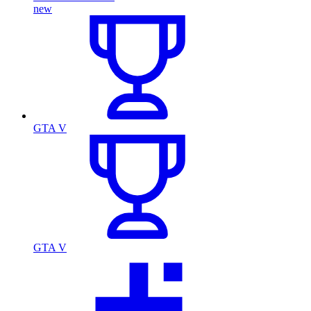
new
GTA V
GTA V