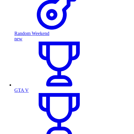
Random Weekend
new
GTA V