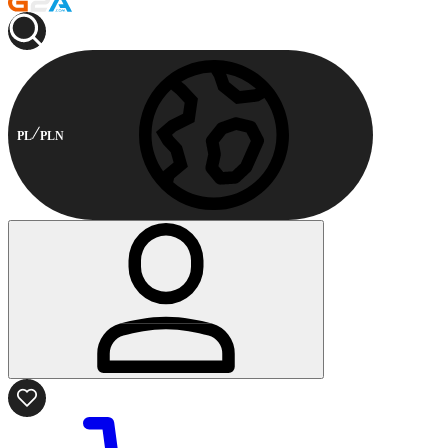
PL
PLN