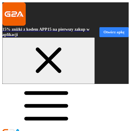
15% zniżki z kodem APP15 na pierwszy zakup w
Otwórz apkę
aplikacji