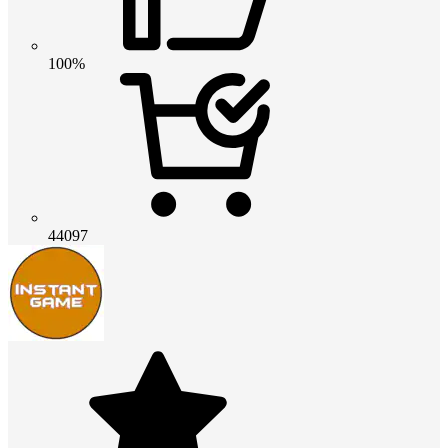
100%
44097