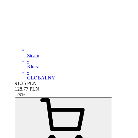
Steam
•
Klucz
•
GLOBALNY
91.35
PLN
128.77
PLN
-
29
%