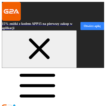
15% zniżki z kodem APP15 na pierwszy zakup w
Otwórz apkę
aplikacji