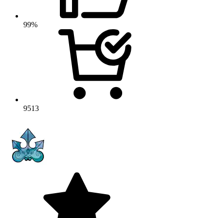
99%
9513