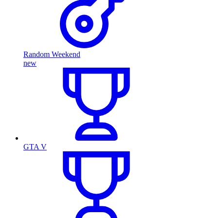
Random Weekend
new
GTA V