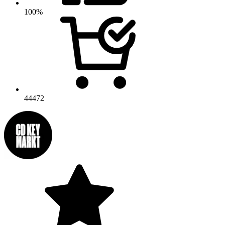
100%
44472