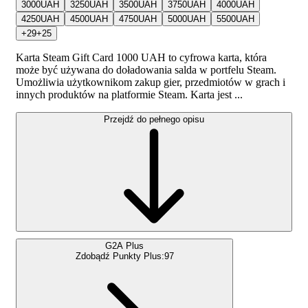
3000
UAH
3250
UAH
3500
UAH
3750
UAH
4000
UAH
4250
UAH
4500
UAH
4750
UAH
5000
UAH
5500
UAH
+
29
+
25
Karta Steam Gift Card 1000 UAH to cyfrowa karta, która
może być używana do doładowania salda w portfelu Steam.
Umożliwia użytkownikom zakup gier, przedmiotów w grach i
innych produktów na platformie Steam. Karta jest ...
Przejdź do pełnego opisu
G2A Plus
Zdobądź Punkty Plus:
97