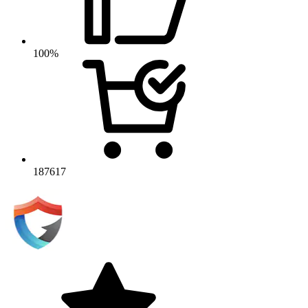
100%
187617