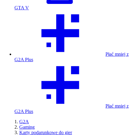
GTA V
Płać mniej z
G2A Plus
Płać mniej z
G2A Plus
G2A
Gaming
Karty podarunkowe do gier