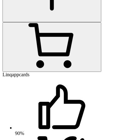
Linqappcards
90%