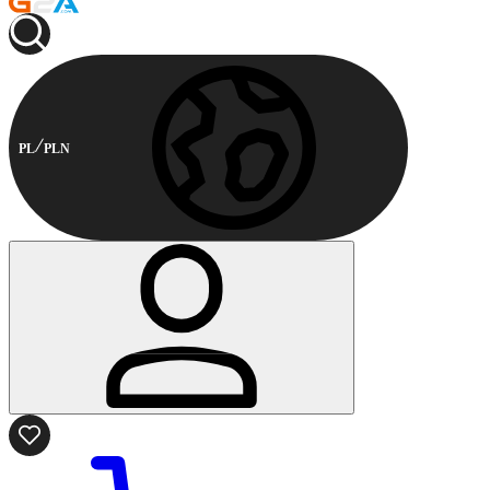
PL
PLN