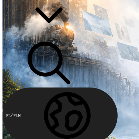
PL
PLN