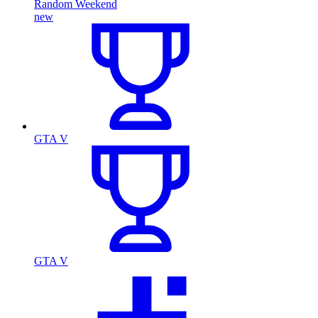
Random Weekend
new
GTA V
GTA V