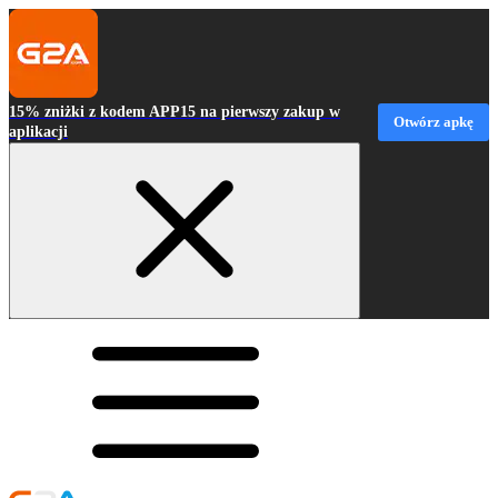
15% zniżki z kodem APP15 na pierwszy zakup w
Otwórz apkę
aplikacji