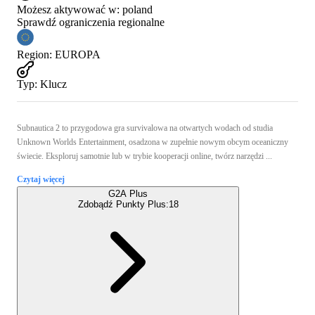
Możesz aktywować w:
poland
Sprawdź ograniczenia regionalne
Region
:
EUROPA
Typ
:
Klucz
Subnautica 2 to przygodowa gra survivalowa na otwartych wodach od studia
Unknown Worlds Entertainment, osadzona w zupełnie nowym obcym oceaniczny
świecie. Eksploruj samotnie lub w trybie kooperacji online, twórz narzędzi ...
Czytaj więcej
G2A Plus
Zdobądź Punkty Plus:
18