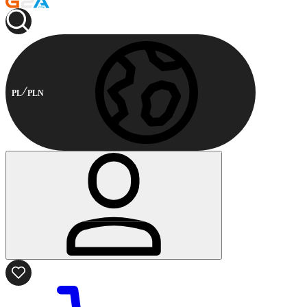
PL
PLN