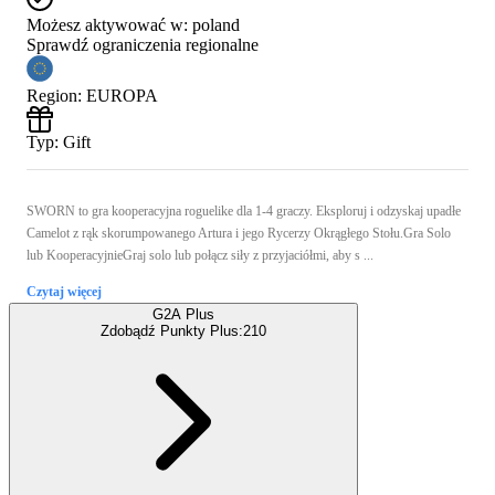
Możesz aktywować w:
poland
Sprawdź ograniczenia regionalne
Region
:
EUROPA
Typ
:
Gift
SWORN to gra kooperacyjna roguelike dla 1-4 graczy. Eksploruj i odzyskaj upadłe
Camelot z rąk skorumpowanego Artura i jego Rycerzy Okrągłego Stołu.Gra Solo
lub KooperacyjnieGraj solo lub połącz siły z przyjaciółmi, aby s ...
Czytaj więcej
G2A Plus
Zdobądź Punkty Plus:
210