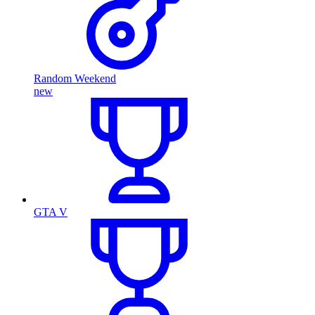
Random Weekend
new
GTA V