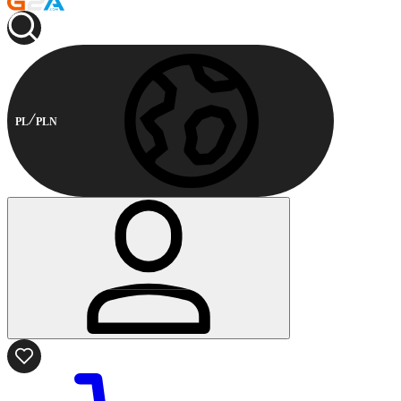
PL
PLN