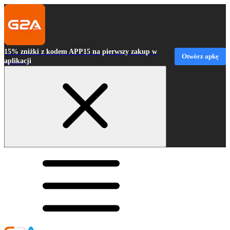
15% zniżki z kodem APP15 na pierwszy zakup w
Otwórz apkę
aplikacji