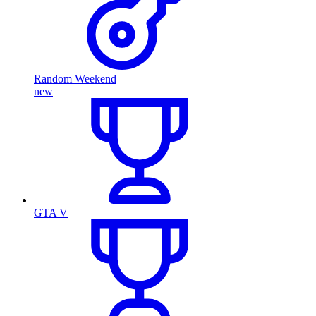
Random Weekend
new
GTA V