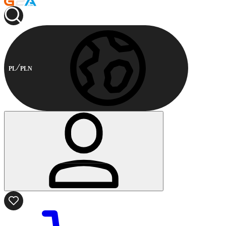
PL
PLN