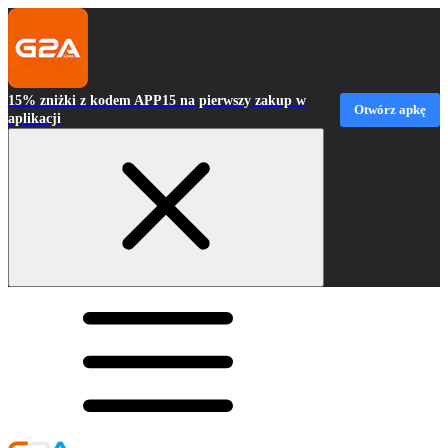
15% zniżki z kodem APP15 na pierwszy zakup w
Otwórz apkę
aplikacji