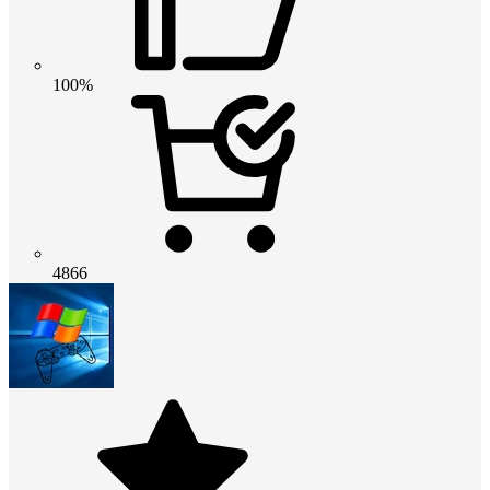
100%
4866