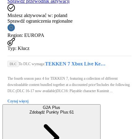
Sprawdź przewodnik aktywacji
Możesz aktywować w:
poland
Sprawdź ograniczenia regionalne
Region
:
EUROPA
Typ
:
Klucz
TEKKEN 7 Xbox Live Key EUROPE
To DLC wymaga:
DLC
The fourth season pass 4 for TEKKEN 7, featuring a collection of different
downloadable content bundled together at a discounted price!Includes the following
DLC:(DLC 16-17 now available)DLC16: Playable character Kunimit ...
Czytaj więcej
G2A Plus
Zdobądź Punkty Plus:
61