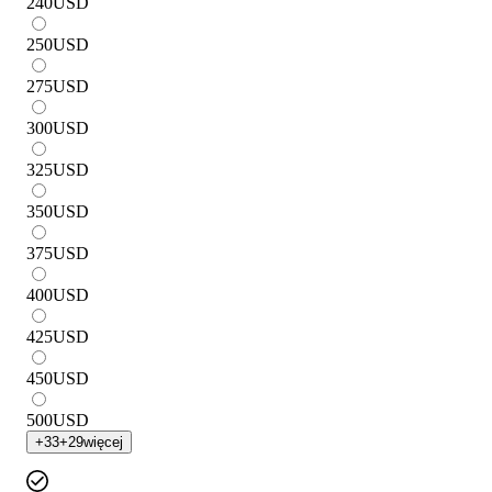
240
USD
250
USD
275
USD
300
USD
325
USD
350
USD
375
USD
400
USD
425
USD
450
USD
500
USD
+
33
+
29
więcej