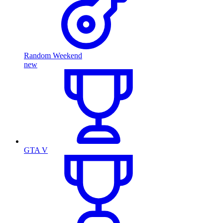
Random Weekend
new
GTA V