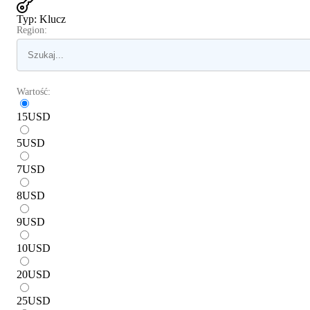
Typ
:
Klucz
Region:
Wartość:
15
USD
5
USD
7
USD
8
USD
9
USD
10
USD
20
USD
25
USD