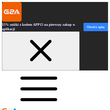
15% zniżki z kodem APP15 na pierwszy zakup w
Otwórz apkę
aplikacji