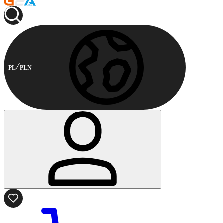
PL
PLN