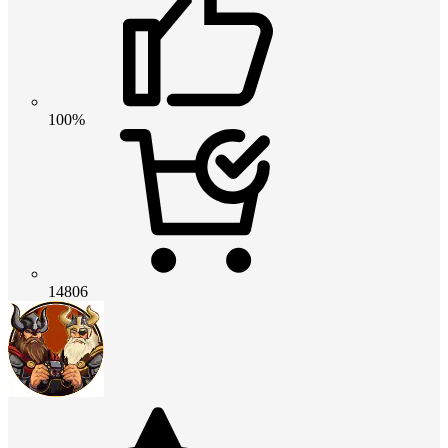
100%
14806