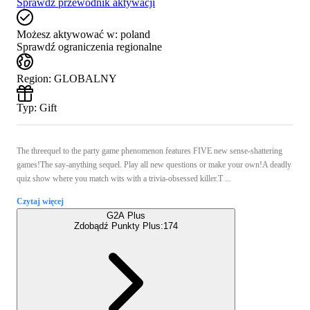
Sprawdź przewodnik aktywacji
Możesz aktywować w:
poland
Sprawdź ograniczenia regionalne
Region
:
GLOBALNY
Typ
:
Gift
The threequel to the party game phenomenon features FIVE new sense-shattering
games!The say-anything sequel. Play all new questions or make your own!A deadly
quiz show where you match wits with a trivia-obsessed killer.T ...
Czytaj więcej
G2A Plus
Zdobądź Punkty Plus:
174