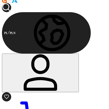
PL
PLN