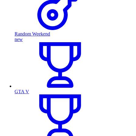
Random Weekend
new
GTA V