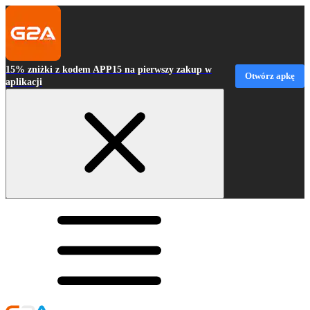
15% zniżki z kodem APP15 na pierwszy zakup w
Otwórz apkę
aplikacji