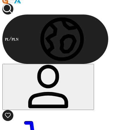
PL
PLN