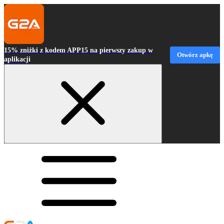
15% zniżki z kodem APP15 na pierwszy zakup w
Otwórz apkę
aplikacji