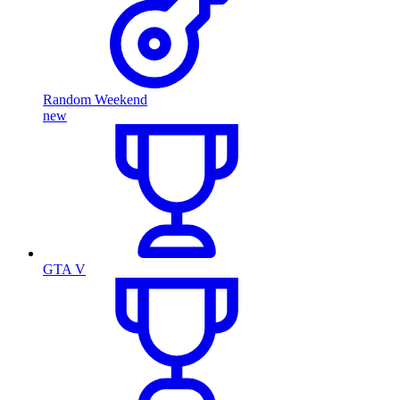
Random Weekend
new
GTA V