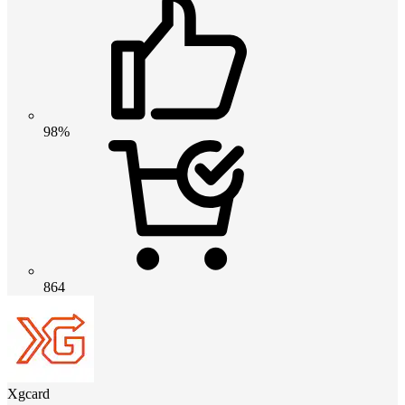
98%
864
Xgcard