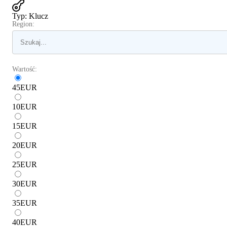
Typ
:
Klucz
Region:
Wartość:
45
EUR
10
EUR
15
EUR
20
EUR
25
EUR
30
EUR
35
EUR
40
EUR