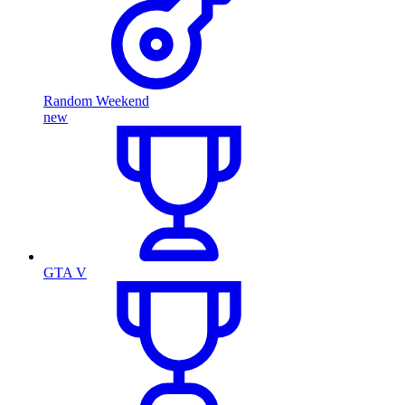
Random Weekend
new
GTA V