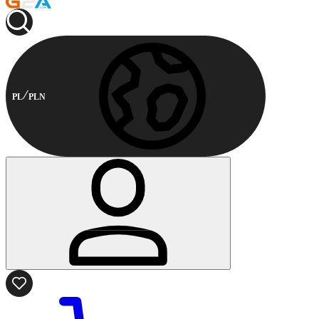
PL
PLN