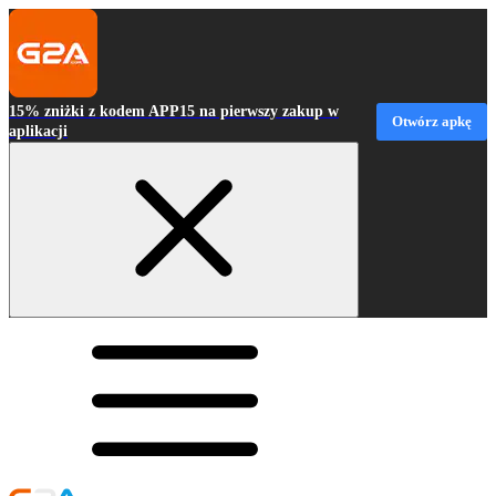
15% zniżki z kodem APP15 na pierwszy zakup w
Otwórz apkę
aplikacji