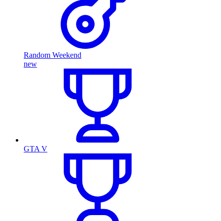
Random Weekend
new
GTA V