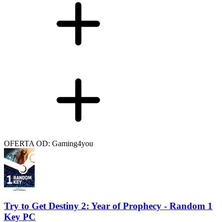
OFERTA OD: Gaming4you
Try to Get Destiny 2: Year of Prophecy - Random 1
Key PC