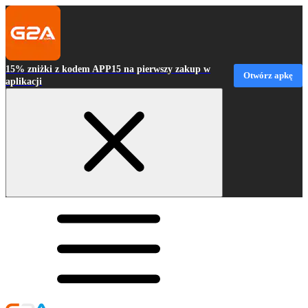
15% zniżki z kodem APP15 na pierwszy zakup w
Otwórz apkę
aplikacji