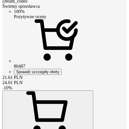
Dream_codes
Świetny sprzedawca
100%
Pozytywne oceny
80487
Sprawdź szczegóły oferty
21.61
PLN
24.01
PLN
-
10
%