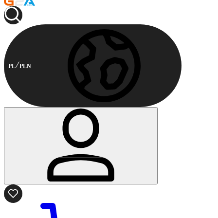
PL
PLN