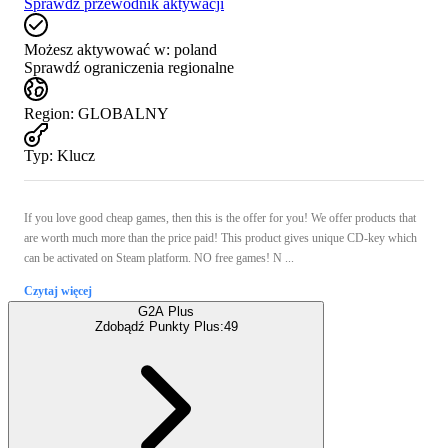
Sprawdź przewodnik aktywacji
Możesz aktywować w:
poland
Sprawdź ograniczenia regionalne
Region
:
GLOBALNY
Typ
:
Klucz
If you love good cheap games, then this is the offer for you! We offer products that
are worth much more than the price paid! This product gives unique CD-key which
can be activated on Steam platform. NO free games! N ...
Czytaj więcej
G2A Plus
Zdobądź Punkty Plus:
49