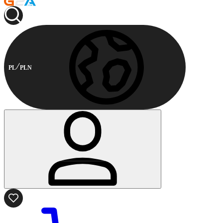
PL
PLN