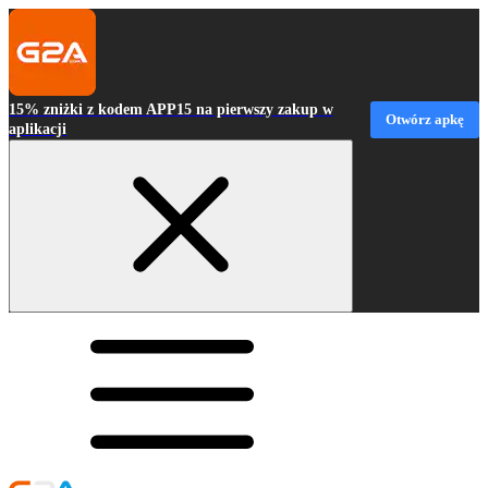
15% zniżki z kodem APP15 na pierwszy zakup w
Otwórz apkę
aplikacji