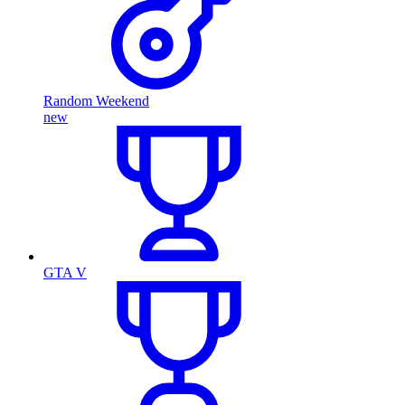
Random Weekend
new
GTA V