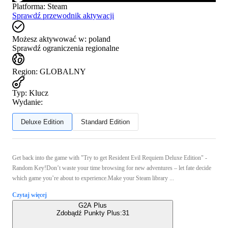
Platforma
:
Steam
Sprawdź przewodnik aktywacji
Możesz aktywować w:
poland
Sprawdź ograniczenia regionalne
Region
:
GLOBALNY
Typ
:
Klucz
Wydanie:
Deluxe Edition
Standard Edition
Get back into the game with "Try to get Resident Evil Requiem Deluxe Edition" -
Random Key!Don’t waste your time browsing for new adventures – let fate decide
which game you’re about to experience.Make your Steam library ...
Czytaj więcej
G2A Plus
Zdobądź Punkty Plus:
31