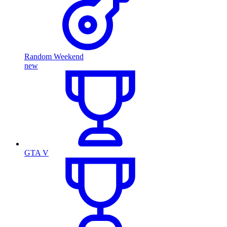
Random Weekend
new
GTA V