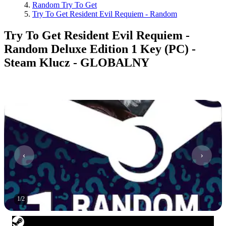
Random Try To Get
Try To Get Resident Evil Requiem - Random
Try To Get Resident Evil Requiem -
Random Deluxe Edition 1 Key (PC) -
Steam Klucz - GLOBALNY
1
/
2