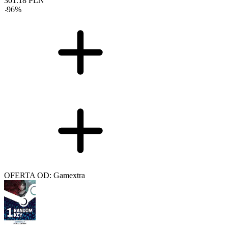
301.18
PLN
-
96
%
OFERTA OD: Gamextra