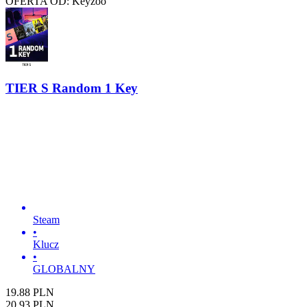
OFERTA OD: Keyzoo
TIER S Random 1 Key
Steam
•
Klucz
•
GLOBALNY
19.88
PLN
20.93
PLN