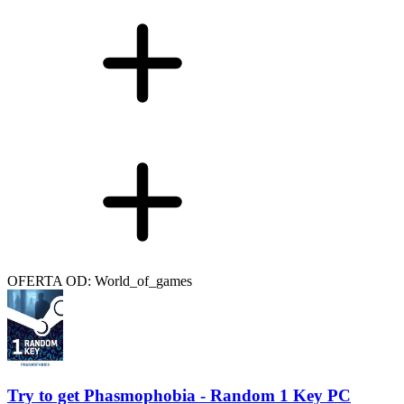
OFERTA OD: World_of_games
Try to get Phasmophobia - Random 1 Key PC