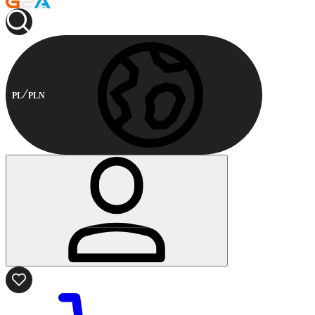
PL
PLN