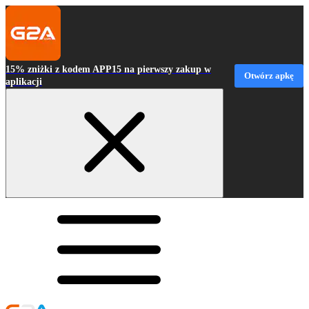
15% zniżki z kodem APP15 na pierwszy zakup w
Otwórz apkę
aplikacji