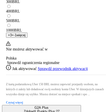
300
BRL
400
BRL
500
BRL
1000
BRL
+
3
+
-1
więcej
Nie możesz aktywować w
Polska
Sprawdź ograniczenia regionalne
Jak aktywować
Sprawdź przewodnik aktywacji
Z kartą podarunkową Uber 150 BRL możesz zapewnić przejazdy osobom, na
których ci zależy lub doładować swój osobisty konta Uber. W dzisiejszych czasach
wszystko dzieje się szybko. Musisz dotrzeć na miejsce spotkań i spo ...
Czytaj więcej
G2A Plus
Zdobądź Punkty Plus:
27