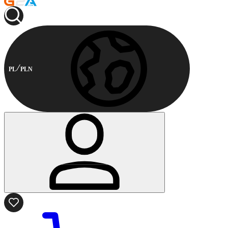
PL
PLN