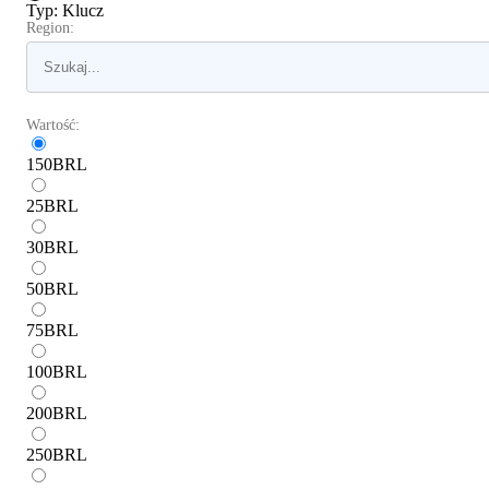
Typ
:
Klucz
Region:
Wartość:
150
BRL
25
BRL
30
BRL
50
BRL
75
BRL
100
BRL
200
BRL
250
BRL