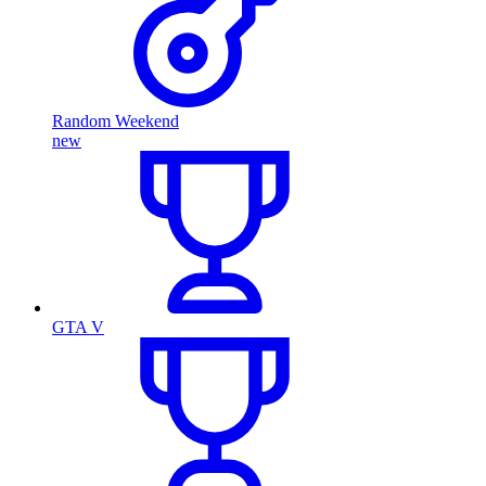
Random Weekend
new
GTA V