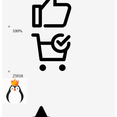
100%
25918