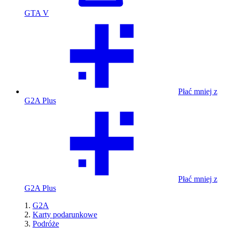
GTA V
Płać mniej z
G2A Plus
Płać mniej z
G2A Plus
G2A
Karty podarunkowe
Podróże