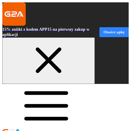
15% zniżki z kodem APP15 na pierwszy zakup w
Otwórz apkę
aplikacji