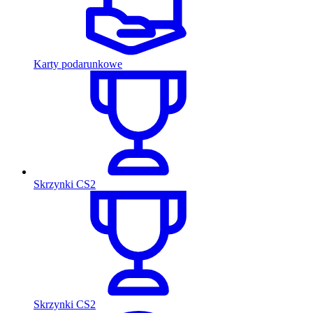
Karty podarunkowe
Skrzynki CS2
Skrzynki CS2