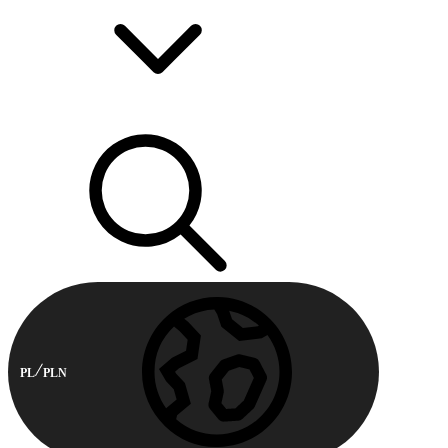
PL
PLN