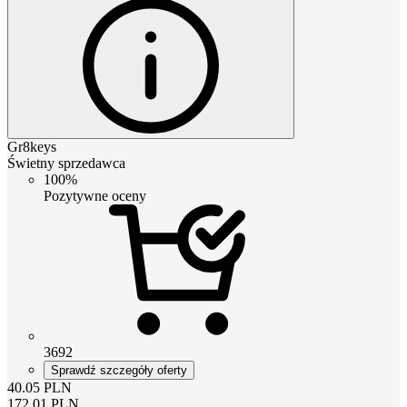
Gr8keys
Świetny sprzedawca
100%
Pozytywne oceny
3692
Sprawdź szczegóły oferty
40.05
PLN
172.01
PLN