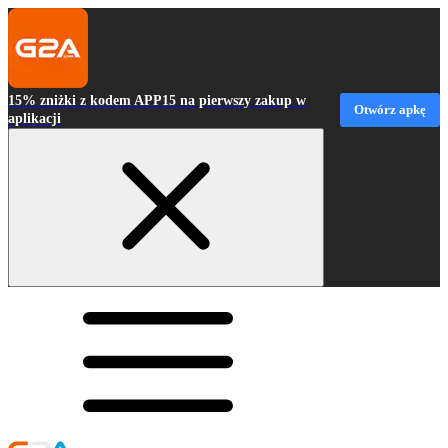
15% zniżki z kodem APP15 na pierwszy zakup w
Otwórz apkę
aplikacji