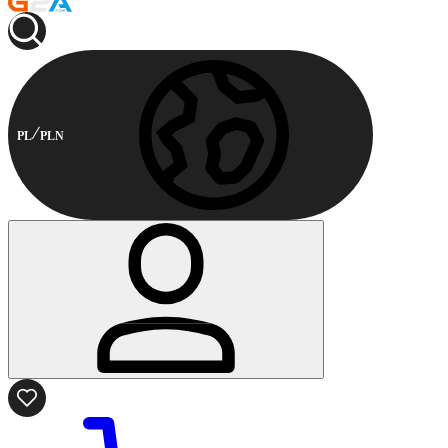
PL
PLN