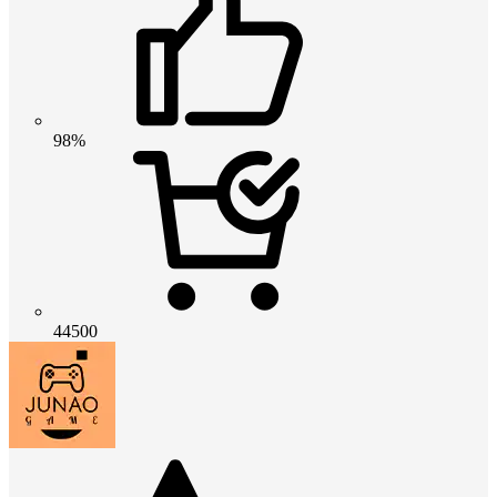
98%
44500