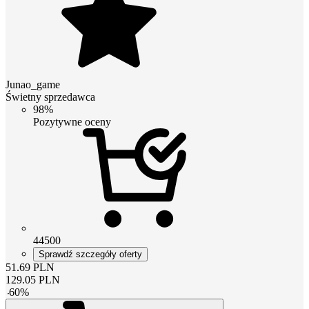
Junao_game
Świetny sprzedawca
98%
Pozytywne oceny
44500
Sprawdź szczegóły oferty
51.69
PLN
129.05
PLN
-
60
%