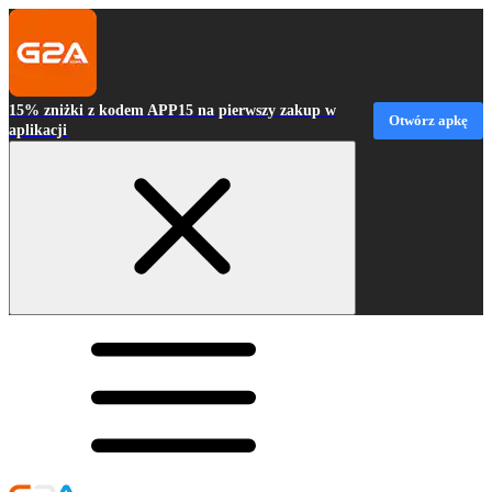
15% zniżki z kodem APP15 na pierwszy zakup w
Otwórz apkę
aplikacji