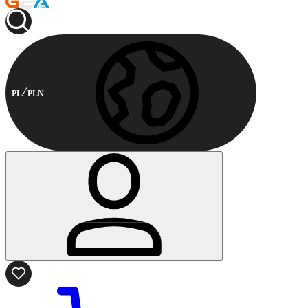
PL
PLN