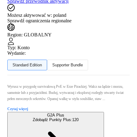
Sprawdź przewodnik aktywacji
Możesz aktywować w:
poland
Sprawdź ograniczenia regionalne
Region
:
GLOBALNY
Typ
:
Konto
Wydanie:
Standard Edition
Supporter Bundle
Wyrusz w przygodę survivalową PvE w Erze Pirackiej. Walcz na lądzie i morzu,
samotnie lub z przyjaciółmi. Buduj, wytwarzaj i eksploruj rozległy otwarty świat
pełen mrocznych sekretów. Opanuj walkę w stylu soulslike, staw ...
Czytaj więcej
G2A Plus
Zdobądź Punkty Plus:
120