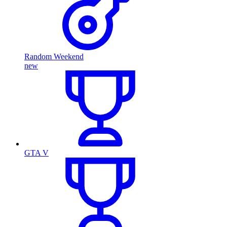
Random Weekend
new
GTA V