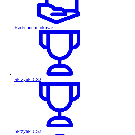
Karty podarunkowe
Skrzynki CS2
Skrzynki CS2