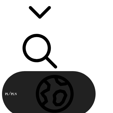
PL
PLN